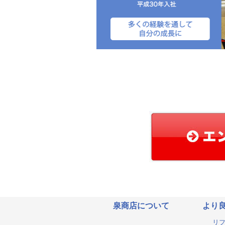
泉商店について
より
リ