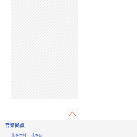
営業拠点
花巻本社・花巻店