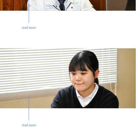
read more
read more